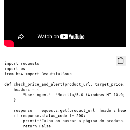
import requests

import os

from bs4 import BeautifulSoup

def check_price_and_alert(product_url, target_price, g
    headers = {

        "User-Agent": "Mozilla/5.0 (Windows NT 10.0; W
    }

    response = requests.get(product_url, headers=header
    if response.status_code != 200:

        print(f"Falha ao buscar a página do produto. S
        return False
