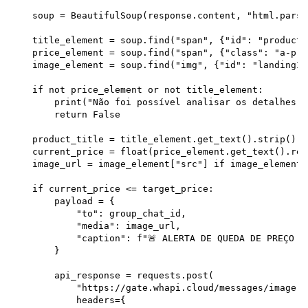
    soup = BeautifulSoup(response.content, "html.parser
    title_element = soup.find("span", {"id": "productTi
    price_element = soup.find("span", {"class": "a-pri
    image_element = soup.find("img", {"id": "landingIma
    if not price_element or not title_element:

        print("Não foi possível analisar os detalhes d
        return False

    product_title = title_element.get_text().strip()

    current_price = float(price_element.get_text().rep
    image_url = image_element["src"] if image_element 
    if current_price <= target_price:

        payload = {

            "to": group_chat_id,

            "media": image_url,

            "caption": f"🚨 ALERTA DE QUEDA DE PREÇO D
        }

        api_response = requests.post(

            "https://gate.whapi.cloud/messages/image",

            headers={
