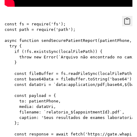
const fs = require('fs');

const path = require('path');

async function sendSecurePatientReport(patientPhone, l
  try {

    if (!fs.existsSync(localFilePath)) {

      throw new Error(`Arquivo não encontrado no camin
    }

    const fileBuffer = fs.readFileSync(localFilePath);

    const base64Data = fileBuffer.toString('base64');

    const dataUri = `data:application/pdf;base64,${bas
    const payload = {

      to: patientPhone,

      media: dataUri,

      filename: `relatorio_${appointmentId}.pdf`,

      caption: 'Seus resultados de exames laboratoriai
    };

    const response = await fetch('https://gate.whapi.c