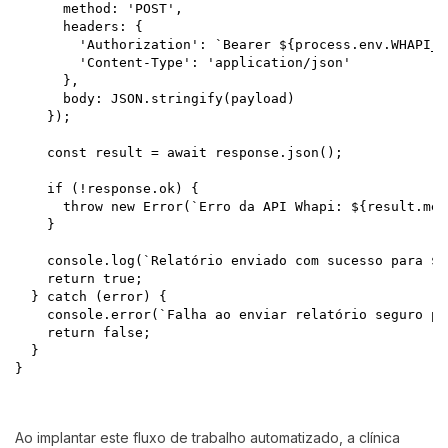
      method: 'POST',

      headers: {

        'Authorization': `Bearer ${process.env.WHAPI_TO
        'Content-Type': 'application/json'

      },

      body: JSON.stringify(payload)

    });

    const result = await response.json();

    if (!response.ok) {

      throw new Error(`Erro da API Whapi: ${result.mes
    }

    console.log(`Relatório enviado com sucesso para ${
    return true;

  } catch (error) {

    console.error(`Falha ao enviar relatório seguro pa
    return false;

  }

}

Ao implantar este fluxo de trabalho automatizado, a clínica