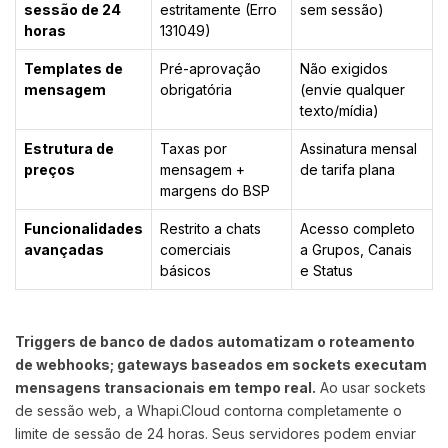
sessão de 24
estritamente (Erro
sem sessão)
horas
131049)
Templates de
Pré-aprovação
Não exigidos
mensagem
obrigatória
(envie qualquer
texto/mídia)
Estrutura de
Taxas por
Assinatura mensal
preços
mensagem +
de tarifa plana
margens do BSP
Funcionalidades
Restrito a chats
Acesso completo
avançadas
comerciais
a Grupos, Canais
básicos
e Status
Triggers de banco de dados automatizam o roteamento
de webhooks; gateways baseados em sockets executam
mensagens transacionais em tempo real.
Ao usar sockets
de sessão web, a Whapi.Cloud contorna completamente o
limite de sessão de 24 horas. Seus servidores podem enviar