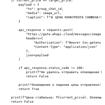
    if current_price <= target_price:

        payload = {

            "to": group_chat_id,

            "media": image_url,

            "caption": f"🚨 ЦЕНА КОНКУРЕНТА СНИЖЕНА!\n
        }

        api_response = requests.post(

            "https://gate.whapi.cloud/messages/image",

            headers={

                "Authorization": f"Bearer {os.getenv('
                "Content-Type": "application/json"

            },

            json=payload

        )

        if api_response.status_code != 200:

            print(f"Не удалось отправить оповещение Wh
            return False

        print("Оповещение о падении цены отправлено!")

        return True

    print(f"Цена стабильна: ₹{current_price}. Оповещен
    return False
