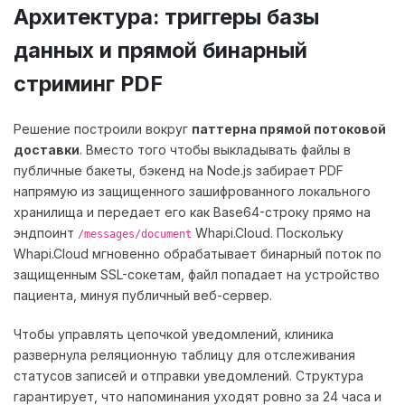
Архитектура: триггеры базы
данных и прямой бинарный
стриминг PDF
Решение построили вокруг
паттерна прямой потоковой
доставки
. Вместо того чтобы выкладывать файлы в
публичные бакеты, бэкенд на Node.js забирает PDF
напрямую из защищенного зашифрованного локального
хранилища и передает его как Base64-строку прямо на
эндпоинт
Whapi.Cloud. Поскольку
/messages/document
Whapi.Cloud мгновенно обрабатывает бинарный поток по
защищенным SSL-сокетам, файл попадает на устройство
пациента, минуя публичный веб-сервер.
Чтобы управлять цепочкой уведомлений, клиника
развернула реляционную таблицу для отслеживания
статусов записей и отправки уведомлений. Структура
гарантирует, что напоминания уходят ровно за 24 часа и