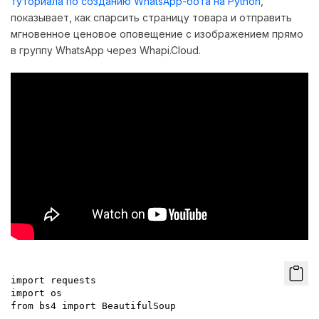
туториала по созданию WhatsApp-бота на Python
,
показывает, как спарсить страницу товара и отправить
мгновенное ценовое оповещение с изображением прямо
в группу WhatsApp через Whapi.Cloud.
import requests

import os

from bs4 import BeautifulSoup
