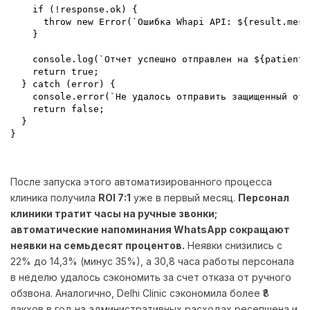
    if (!response.ok) {

      throw new Error(`Ошибка Whapi API: ${result.mess
    }

    console.log(`Отчет успешно отправлен на ${patientP
    return true;

  } catch (error) {

    console.error(`Не удалось отправить защищенный отч
    return false;

  }

}

После запуска этого автоматизированного процесса
клиника получила
ROI 7:1
уже в первый месяц.
Персонал
клиники тратит часы на ручные звонки;
автоматические напоминания WhatsApp сокращают
неявки на семьдесят процентов.
Неявки снизились с
22% до 14,3% (минус 35%), а 30,8 часа работы персонала
в неделю удалось сэкономить за счет отказа от ручного
обзвона. Аналогично, Delhi Clinic сэкономила более ₹8
лакхов в год на административных расходах ресепшена и