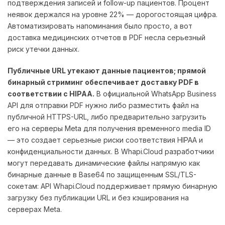
подтверждения записей и follow-up пациентов. Процент
неявок держался на уровне 22% — дорогостоящая цифра.
Автоматизировать напоминания было просто, а вот
доставка медицинских отчетов в PDF несла серьезный
риск утечки данных.
Публичные URL утекают данные пациентов; прямой
бинарный стриминг обеспечивает доставку PDF в
соответствии с HIPAA.
В официальной WhatsApp Business
API для отправки PDF нужно либо разместить файл на
публичной HTTPS-URL, либо предварительно загрузить
его на серверы Meta для получения временного media ID
— это создает серьезные риски соответствия HIPAA и
конфиденциальности данных. В Whapi.Cloud разработчики
могут передавать динамические файлы напрямую как
бинарные данные в Base64 по защищенным SSL/TLS-
сокетам: API Whapi.Cloud поддерживает прямую бинарную
загрузку без публикации URL и без кэширования на
серверах Meta.