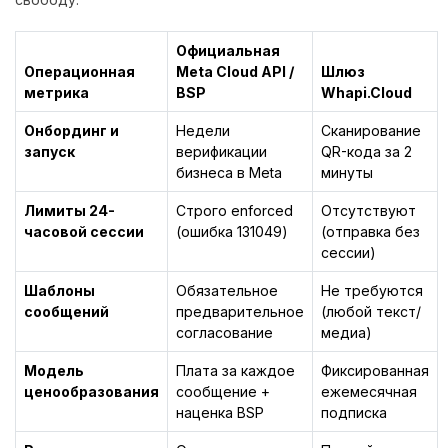
Официальная
Операционная
Meta Cloud API /
Шлюз
метрика
BSP
Whapi.Cloud
Онбординг и
Недели
Сканирование
запуск
верификации
QR-кода за 2
бизнеса в Meta
минуты
Лимиты 24-
Строго enforced
Отсутствуют
часовой сессии
(ошибка 131049)
(отправка без
сессии)
Шаблоны
Обязательное
Не требуются
сообщений
предварительное
(любой текст/
согласование
медиа)
Модель
Плата за каждое
Фиксированная
ценообразования
сообщение +
ежемесячная
наценка BSP
подписка