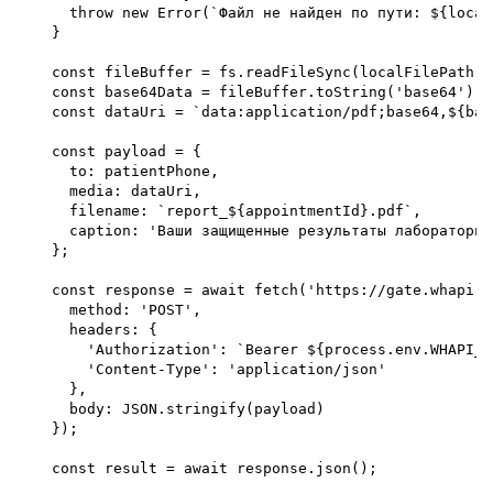
      throw new Error(`Файл не найден по пути: ${local
    }

    const fileBuffer = fs.readFileSync(localFilePath);

    const base64Data = fileBuffer.toString('base64');

    const dataUri = `data:application/pdf;base64,${bas
    const payload = {

      to: patientPhone,

      media: dataUri,

      filename: `report_${appointmentId}.pdf`,

      caption: 'Ваши защищенные результаты лабораторны
    };

    const response = await fetch('https://gate.whapi.c
      method: 'POST',

      headers: {

        'Authorization': `Bearer ${process.env.WHAPI_TO
        'Content-Type': 'application/json'

      },

      body: JSON.stringify(payload)

    });

    const result = await response.json();
