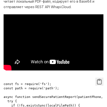
читает локальный PDF-файл, кодирует его в Base64 и
отправляет через REST API Whapi.Cloud.
const fs = require('fs');

const path = require('path');

async function sendSecurePatientReport(patientPhone, l
  try {

    if (!fs.existsSync(localFilePath)) {
