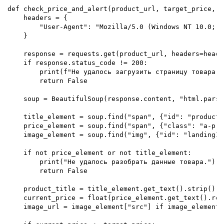
def check_price_and_alert(product_url, target_price, g
    headers = {

        "User-Agent": "Mozilla/5.0 (Windows NT 10.0; W
    }

    response = requests.get(product_url, headers=header
    if response.status_code != 200:

        print(f"Не удалось загрузить страницу товара. 
        return False

    soup = BeautifulSoup(response.content, "html.parser
    title_element = soup.find("span", {"id": "productTi
    price_element = soup.find("span", {"class": "a-pri
    image_element = soup.find("img", {"id": "landingIma
    if not price_element or not title_element:

        print("Не удалось разобрать данные товара.")

        return False

    product_title = title_element.get_text().strip()

    current_price = float(price_element.get_text().rep
    image_url = image_element["src"] if image_element 