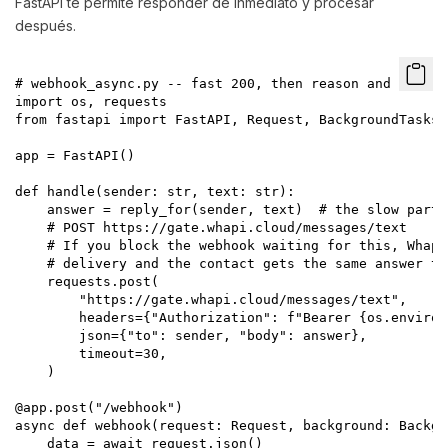
FastAPI te permite responder de inmediato y procesar
después.
# webhook_async.py -- fast 200, then reason and reply 
import os, requests

from fastapi import FastAPI, Request, BackgroundTasks

app = FastAPI()

def handle(sender: str, text: str):

    answer = reply_for(sender, text)  # the slow part:
    # POST https://gate.whapi.cloud/messages/text

    # If you block the webhook waiting for this, Whapi
    # delivery and the contact gets the same answer twi
    requests.post(

        "https://gate.whapi.cloud/messages/text",

        headers={"Authorization": f"Bearer {os.environ
        json={"to": sender, "body": answer},

        timeout=30,

    )

@app.post("/webhook")

async def webhook(request: Request, background: Backgr
    data = await request.json()
