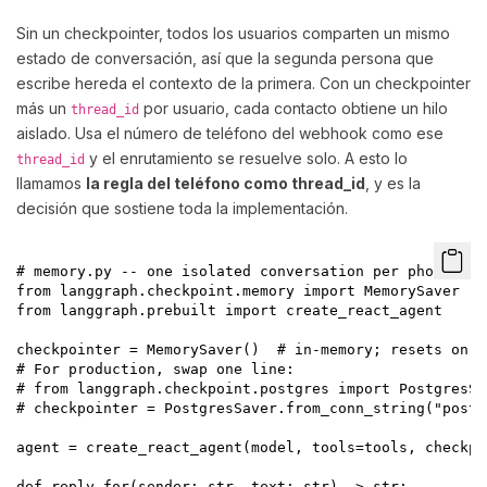
Sin un checkpointer, todos los usuarios comparten un mismo
estado de conversación, así que la segunda persona que
escribe hereda el contexto de la primera. Con un checkpointer
más un
por usuario, cada contacto obtiene un hilo
thread_id
aislado. Usa el número de teléfono del webhook como ese
y el enrutamiento se resuelve solo. A esto lo
thread_id
llamamos
la regla del teléfono como thread_id
, y es la
decisión que sostiene toda la implementación.
# memory.py -- one isolated conversation per phone numb
from langgraph.checkpoint.memory import MemorySaver

from langgraph.prebuilt import create_react_agent

checkpointer = MemorySaver()  # in-memory; resets on re
# For production, swap one line:

# from langgraph.checkpoint.postgres import PostgresSav
# checkpointer = PostgresSaver.from_conn_string("postg
agent = create_react_agent(model, tools=tools, checkpo
def reply_for(sender: str, text: str) -> str:
