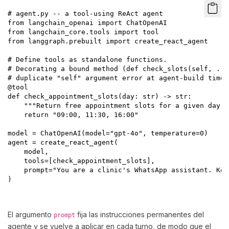
# agent.py -- a tool-using ReAct agent

from langchain_openai import ChatOpenAI

from langchain_core.tools import tool

from langgraph.prebuilt import create_react_agent

# Define tools as standalone functions.

# Decorating a bound method (def check_slots(self, ...
# duplicate "self" argument error at agent-build time 
@tool

def check_appointment_slots(day: str) -> str:

    """Return free appointment slots for a given day.""
    return "09:00, 11:30, 16:00"

model = ChatOpenAI(model="gpt-4o", temperature=0)

agent = create_react_agent(

    model,

    tools=[check_appointment_slots],

    prompt="You are a clinic's WhatsApp assistant. Kee
)

El argumento
fija las instrucciones permanentes del
prompt
agente y se vuelve a aplicar en cada turno, de modo que el