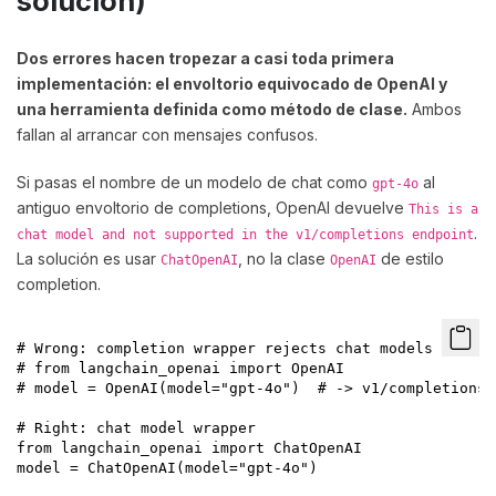
solución)
Dos errores hacen tropezar a casi toda primera
implementación: el envoltorio equivocado de OpenAI y
una herramienta definida como método de clase.
Ambos
fallan al arrancar con mensajes confusos.
Si pasas el nombre de un modelo de chat como
al
gpt-4o
antiguo envoltorio de completions, OpenAI devuelve
This is a
.
chat model and not supported in the v1/completions endpoint
La solución es usar
, no la clase
de estilo
ChatOpenAI
OpenAI
completion.
# Wrong: completion wrapper rejects chat models

# from langchain_openai import OpenAI

# model = OpenAI(model="gpt-4o")  # -> v1/completions 
# Right: chat model wrapper

from langchain_openai import ChatOpenAI

model = ChatOpenAI(model="gpt-4o")
