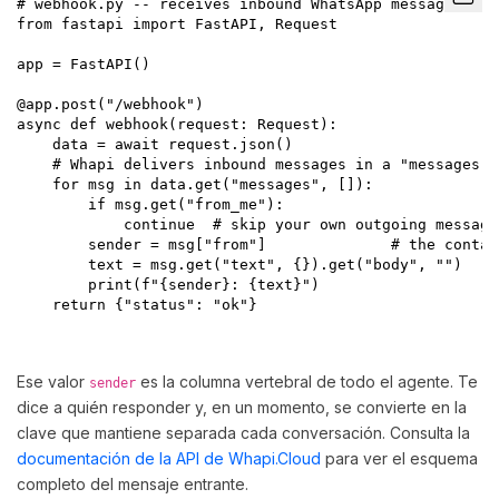
# webhook.py -- receives inbound WhatsApp messages fro
from fastapi import FastAPI, Request

app = FastAPI()

@app.post("/webhook")

async def webhook(request: Request):

    data = await request.json()

    # Whapi delivers inbound messages in a "messages" a
    for msg in data.get("messages", []):

        if msg.get("from_me"):

            continue  # skip your own outgoing message
        sender = msg["from"]              # the contac
        text = msg.get("text", {}).get("body", "")

        print(f"{sender}: {text}")

    return {"status": "ok"}

Ese valor
es la columna vertebral de todo el agente. Te
sender
dice a quién responder y, en un momento, se convierte en la
clave que mantiene separada cada conversación. Consulta la
documentación de la API de Whapi.Cloud
para ver el esquema
completo del mensaje entrante.