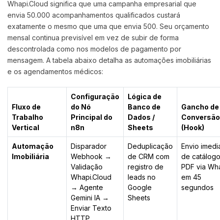
Whapi.Cloud significa que uma campanha empresarial que
envia 50.000 acompanhamentos qualificados custará
exatamente o mesmo que uma que envia 500. Seu orçamento
mensal continua previsível em vez de subir de forma
descontrolada como nos modelos de pagamento por
mensagem. A tabela abaixo detalha as automações imobiliárias
e os agendamentos médicos:
Configuração
Lógica de
Fluxo de
do Nó
Banco de
Gancho de
Trabalho
Principal do
Dados /
Conversão
Vertical
n8n
Sheets
(Hook)
Automação
Disparador
Deduplicação
Envio imedi
Imobiliária
Webhook →
de CRM com
de catálog
Validação
registro de
PDF via Wh
Whapi.Cloud
leads no
em 45
→ Agente
Google
segundos
Gemini IA →
Sheets
Enviar Texto
HTTP