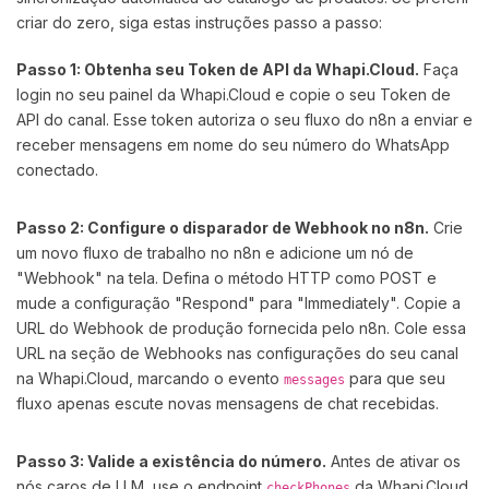
criar do zero, siga estas instruções passo a passo:
Passo 1: Obtenha seu Token de API da Whapi.Cloud.
Faça
login no seu painel da Whapi.Cloud e copie o seu Token de
API do canal. Esse token autoriza o seu fluxo do n8n a enviar e
receber mensagens em nome do seu número do WhatsApp
conectado.
Passo 2: Configure o disparador de Webhook no n8n.
Crie
um novo fluxo de trabalho no n8n e adicione um nó de
"Webhook" na tela. Defina o método HTTP como POST e
mude a configuração "Respond" para "Immediately". Copie a
URL do Webhook de produção fornecida pelo n8n. Cole essa
URL na seção de Webhooks nas configurações do seu canal
na Whapi.Cloud, marcando o evento
para que seu
messages
fluxo apenas escute novas mensagens de chat recebidas.
Passo 3: Valide a existência do número.
Antes de ativar os
nós caros de LLM, use o endpoint
da Whapi.Cloud
checkPhones