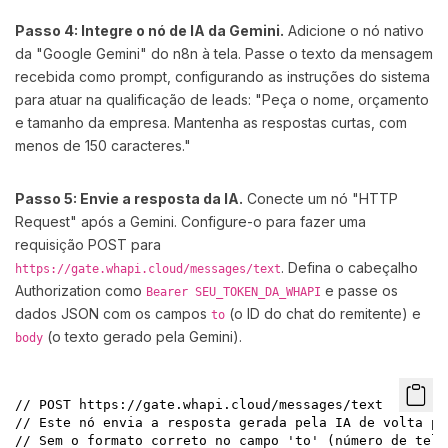
Passo 4: Integre o nó de IA da Gemini.
Adicione o nó nativo
da "Google Gemini" do n8n à tela. Passe o texto da mensagem
recebida como prompt, configurando as instruções do sistema
para atuar na qualificação de leads: "Peça o nome, orçamento
e tamanho da empresa. Mantenha as respostas curtas, com
menos de 150 caracteres."
Passo 5: Envie a resposta da IA.
Conecte um nó "HTTP
Request" após a Gemini. Configure-o para fazer uma
requisição POST para
. Defina o cabeçalho
https://gate.whapi.cloud/messages/text
Authorization como
e passe os
Bearer SEU_TOKEN_DA_WHAPI
dados JSON com os campos
(o ID do chat do remitente) e
to
(o texto gerado pela Gemini).
body
// POST https://gate.whapi.cloud/messages/text

// Este nó envia a resposta gerada pela IA de volta pa
// Sem o formato correto no campo 'to' (número de tele