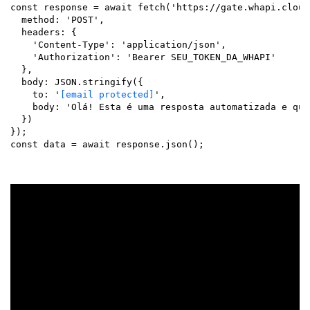
const response = await fetch('https://gate.whapi.cloud
  method: 'POST',

  headers: {

    'Content-Type': 'application/json',

    'Authorization': 'Bearer SEU_TOKEN_DA_WHAPI'

  },

  body: JSON.stringify({

    to: '
[email protected]
',

    body: 'Olá! Esta é uma resposta automatizada e qua
  })

});

const data = await response.json();
