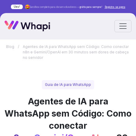
Uau!
Sandbox completo para desenvolvedores —
grátis para sempre!
Registre-se agora
Blog
/
Agentes de IA para WhatsApp sem Código: Como conectar
n8n e Gemini/OpenAI em 30 minutos sem dores de cabeça
no servidor
Guia de IA para WhatsApp
Agentes de IA para
WhatsApp sem Código: Como
conectar