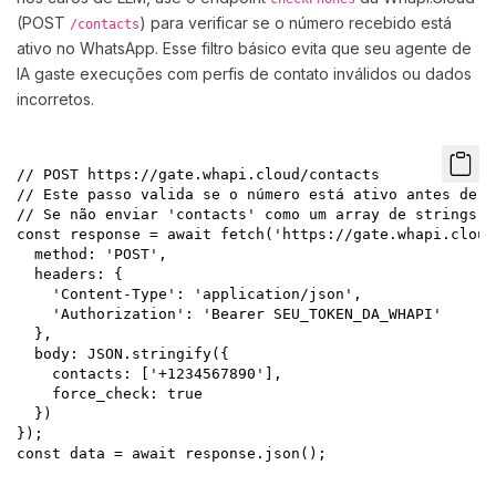
(POST
) para verificar se o número recebido está
/contacts
ativo no WhatsApp. Esse filtro básico evita que seu agente de
IA gaste execuções com perfis de contato inválidos ou dados
incorretos.
// POST https://gate.whapi.cloud/contacts

// Este passo valida se o número está ativo antes de a
// Se não enviar 'contacts' como um array de strings, 
const response = await fetch('https://gate.whapi.cloud
  method: 'POST',

  headers: {

    'Content-Type': 'application/json',

    'Authorization': 'Bearer SEU_TOKEN_DA_WHAPI'

  },

  body: JSON.stringify({

    contacts: ['+1234567890'],

    force_check: true

  })

});

const data = await response.json();
