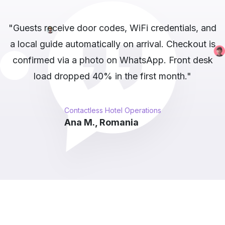
nd
"Our deals channel has 12,000 subscribers.
is
Whapi.Cloud scrapes competitors, filters
k
duplicates, and auto-posts the top 5 daily.
Channel growth tripled after switching to
automated posting."
Automated Deal Channel Publishing
Katrin S., Germany