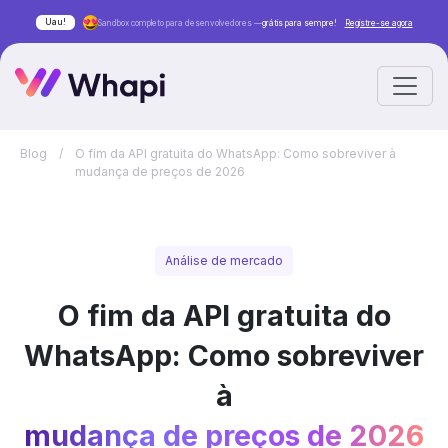
Uau!
Sandbox completo para desenvolvedores —
grátis para sempre!
Registre-se agora
Blog
/
O fim da API gratuita do WhatsApp: Como sobreviver à
mudança de preços de 2026
Análise de mercado
O fim da API gratuita do
WhatsApp: Como sobreviver
à
mudança de preços de 2026