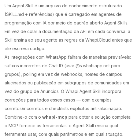
Um Agent Skill é um arquivo de conhecimento estruturado
(SKILL.md + referências) que é carregado em agentes de
programação com IA por meio do padrão aberto Agent Skills.
Em vez de colar a documentação da API em cada conversa, a
Skill ensina ao seu agente as regras da Whapi.Cloud antes que
ele escreva código.
As integrações com WhatsApp falham de maneiras previsíveis:
sufixos incorretos de Chat ID (usar @s.whatsapp.net para
grupos), polling em vez de webhooks, nomes de campos
alucinados ou publicação em subgrupos de comunidades em
vez do grupo de Anúncios. O Whapi Agent Skill incorpora
correções para todos esses casos — com exemplos
corretos/incorretos e checklists explícitos anti-alucinação.
Combine-o com o
whapi-mcp
para obter a solução completa:
o MCP fornece as ferramentas; o Agent Skill ensina qual
ferramenta usar, com quais parâmetros e em qual situação.