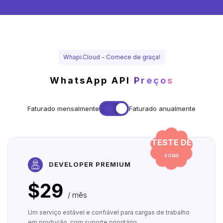
Whapi.Cloud - Comece de graça!
WhatsApp API
Preços
Faturado mensalmente
Faturado anualmente
TESTE DE
5 DIAS
DEVELOPER PREMIUM
$29
/ mês
Um serviço estável e confiável para cargas de trabalho
em produção, com suporte prioritário