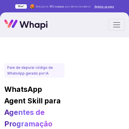
Wow!
Redução de
65% no preço
para clientes brasileiros!
Registre-se agora
Pare de depurar código de
WhatsApp gerado por IA
WhatsApp
Agent Skill para
Agentes de
Programação